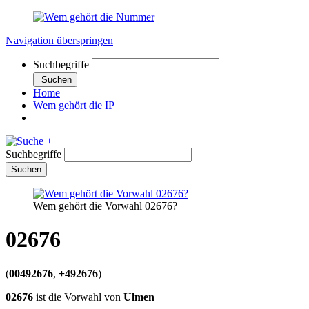
Navigation überspringen
Suchbegriffe
Suchen
Home
Wem gehört die IP
+
Suchbegriffe
Suchen
Wem gehört die Vorwahl 02676?
02676
(
00492676
,
+492676
)
02676
ist die Vorwahl von
Ulmen