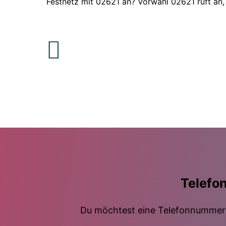
Festnetz mit 02621 an? Vorwahl 02621 ruft an,
Telefo
Du möchtest eine Telefonnummer m