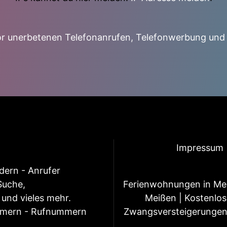
r unerbetenen Telefonanrufen, Telefonwerbung und
Impressum
ern - Anrufer
Suche,
Ferienwohnungen in Me
und vieles mehr.
Meißen
|
Kostenlos
mmern - Rufnummern
Zwangsversteigerunge