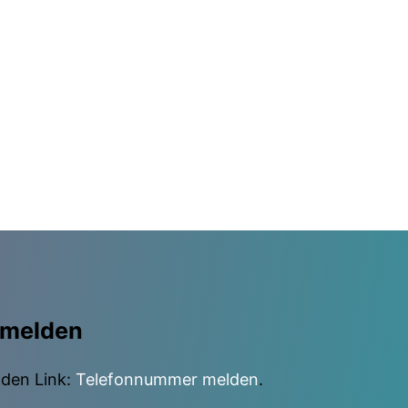
 melden
nden Link:
Telefonnummer melden
.