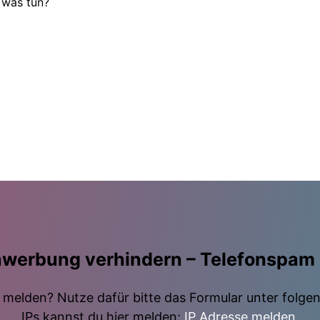
 was tun?
nwerbung verhindern – Telefonspam
elden? Nutze dafür bitte das Formular unter folge
IPs kannst du hier melden:
IP Adresse melden
.