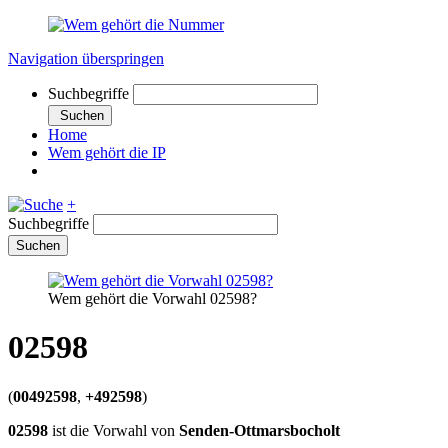
Navigation überspringen
Suchbegriffe
Suchen
Home
Wem gehört die IP
+
Suchbegriffe
Suchen
Wem gehört die Vorwahl 02598?
02598
(
00492598
,
+492598
)
02598
ist die Vorwahl von
Senden-Ottmarsbocholt