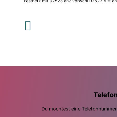
Festnetz mit 02523 an? Vorwahl 02523 ruft an
Telefo
Du möchtest eine Telefonnummer m