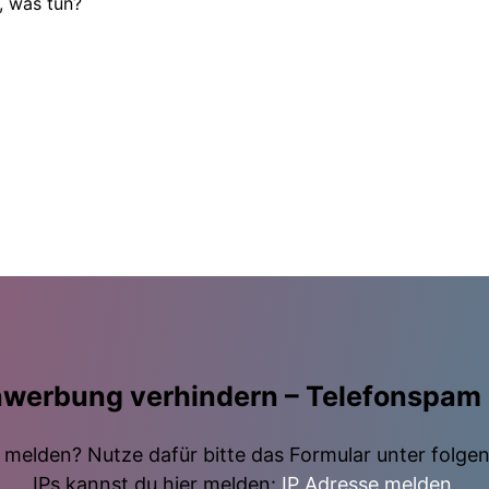
, was tun?
nwerbung verhindern – Telefonspam
elden? Nutze dafür bitte das Formular unter folge
IPs kannst du hier melden:
IP Adresse melden
.