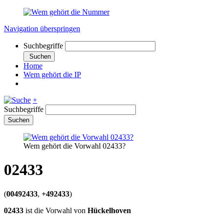
Navigation überspringen
Suchbegriffe
Suchen
Home
Wem gehört die IP
+
Suchbegriffe
Suchen
Wem gehört die Vorwahl 02433?
02433
(
00492433
,
+492433
)
02433
ist die Vorwahl von
Hückelhoven