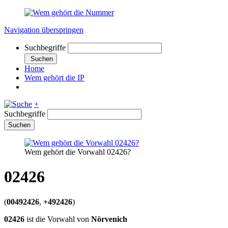
Navigation überspringen
Suchbegriffe
Suchen
Home
Wem gehört die IP
+
Suchbegriffe
Suchen
Wem gehört die Vorwahl 02426?
02426
(
00492426
,
+492426
)
02426
ist die Vorwahl von
Nörvenich