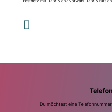
Festnetz mit 02395 an? Vorwahl 02395 ruft an
Telefo
Du möchtest eine Telefonnummer m