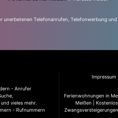
r unerbetenen Telefonanrufen, Telefonwerbung und
Impressum
ern - Anrufer
Suche,
Ferienwohnungen in Me
und vieles mehr.
Meißen
|
Kostenlos
mmern - Rufnummern
Zwangsversteigerunge