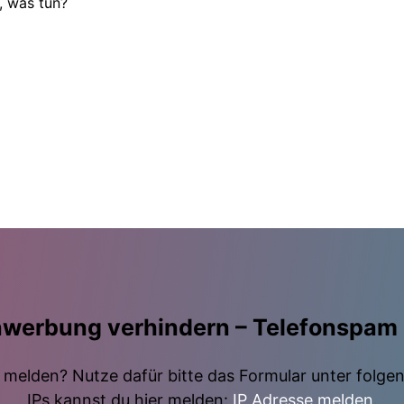
, was tun?
nwerbung verhindern – Telefonspam
elden? Nutze dafür bitte das Formular unter folge
IPs kannst du hier melden:
IP Adresse melden
.