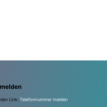
 melden
nden Link:
Telefonnummer melden
.