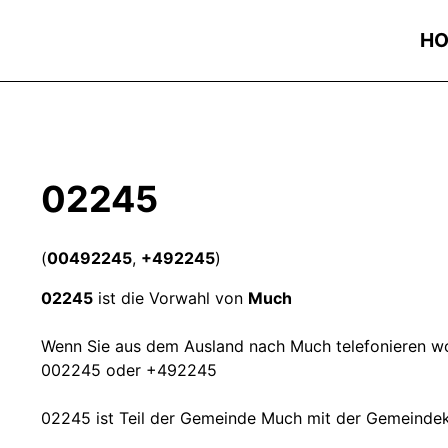
H
02245
(
00492245
,
+492245
)
02245
ist die Vorwahl von
Much
Wenn Sie aus dem Ausland nach Much telefonieren wol
002245 oder +492245
02245 ist Teil der Gemeinde Much mit der Gemeind