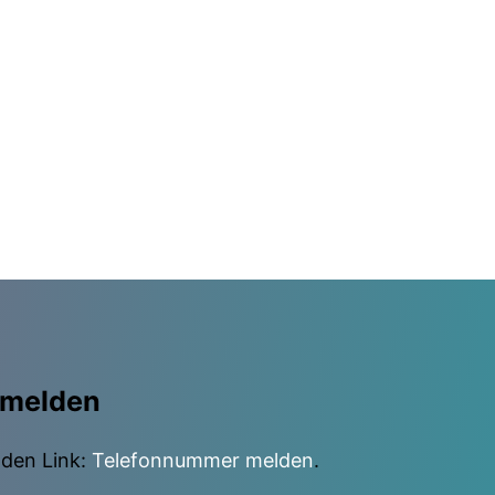
 melden
nden Link:
Telefonnummer melden
.