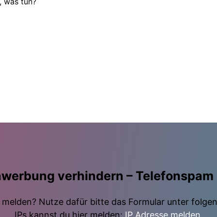
, was tun?
nwerbung verhindern – Telefonspam
elden? Nutze dafür bitte das Formular unter folge
IPs kannst du hier melden:
IP Adresse melden
.