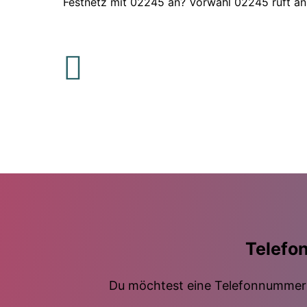
Festnetz mit 02245 an? Vorwahl 02245 ruft an
Telefo
Du möchtest eine Telefonnummer m