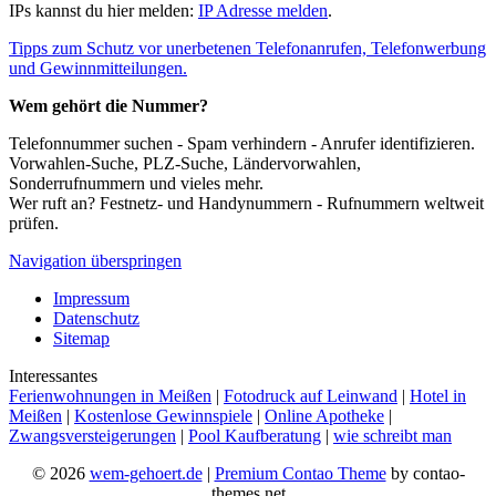
IPs kannst du hier melden:
IP Adresse melden
.
Tipps zum Schutz vor unerbetenen Telefonanrufen, Telefonwerbung
und Gewinnmitteilungen.
Wem gehört die Nummer?
Telefonnummer suchen - Spam verhindern - Anrufer identifizieren.
Vorwahlen-Suche, PLZ-Suche, Ländervorwahlen,
Sonderrufnummern und vieles mehr.
Wer ruft an? Festnetz- und Handynummern - Rufnummern weltweit
prüfen.
Navigation überspringen
Impressum
Datenschutz
Sitemap
Interessantes
Ferienwohnungen in Meißen
|
Fotodruck auf Leinwand
|
Hotel in
Meißen
|
Kostenlose Gewinnspiele
|
Online Apotheke
|
Zwangsversteigerungen
|
Pool Kaufberatung
|
wie schreibt man
© 2026
wem-gehoert.de
|
Premium Contao Theme
by contao-
themes.net