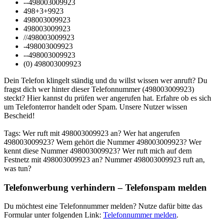
--498003009923
498+3+9923
498003009923
498003009923
//498003009923
-498003009923
--498003009923
(0) 498003009923
Dein Telefon klingelt ständig und du willst wissen wer anruft? Du
fragst dich wer hinter dieser Telefonnummer (498003009923)
steckt? Hier kannst du prüfen wer angerufen hat. Erfahre ob es sich
um Telefonterror handelt oder Spam. Unsere Nutzer wissen
Bescheid!
Tags: Wer ruft mit 498003009923 an? Wer hat angerufen
498003009923? Wem gehört die Nummer 498003009923? Wer
kennt diese Nummer 498003009923? Wer ruft mich auf dem
Festnetz mit 498003009923 an? Nummer 498003009923 ruft an,
was tun?
Telefonwerbung verhindern – Telefonspam melden
Du möchtest eine Telefonnummer melden? Nutze dafür bitte das
Formular unter folgenden Link:
Telefonnummer melden
.