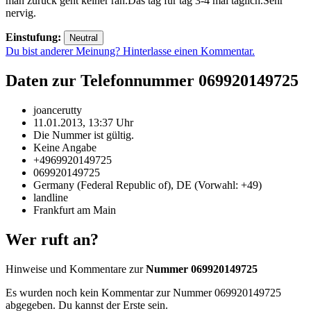
man zurück geht keiner ran.Das tag für tag 3-4 mal täglich.Sehr
nervig.
Einstufung:
Neutral
Du bist anderer Meinung? Hinterlasse einen Kommentar.
Daten zur Telefonnummer 069920149725
joancerutty
11.01.2013, 13:37 Uhr
Die Nummer ist gültig.
Keine Angabe
+4969920149725
069920149725
Germany (Federal Republic of), DE (Vorwahl: +49)
landline
Frankfurt am Main
Wer ruft an?
Hinweise und Kommentare zur
Nummer 069920149725
Es wurden noch kein Kommentar zur Nummer 069920149725
abgegeben. Du kannst der Erste sein.