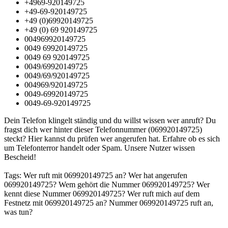
+4969-920149725
+49-69-920149725
+49 (0)69920149725
+49 (0) 69 920149725
004969920149725
0049 69920149725
0049 69 920149725
0049/69920149725
0049/69/920149725
004969/920149725
0049-69920149725
0049-69-920149725
Dein Telefon klingelt ständig und du willst wissen wer anruft? Du
fragst dich wer hinter dieser Telefonnummer (069920149725)
steckt? Hier kannst du prüfen wer angerufen hat. Erfahre ob es sich
um Telefonterror handelt oder Spam. Unsere Nutzer wissen
Bescheid!
Tags: Wer ruft mit 069920149725 an? Wer hat angerufen
069920149725? Wem gehört die Nummer 069920149725? Wer
kennt diese Nummer 069920149725? Wer ruft mich auf dem
Festnetz mit 069920149725 an? Nummer 069920149725 ruft an,
was tun?