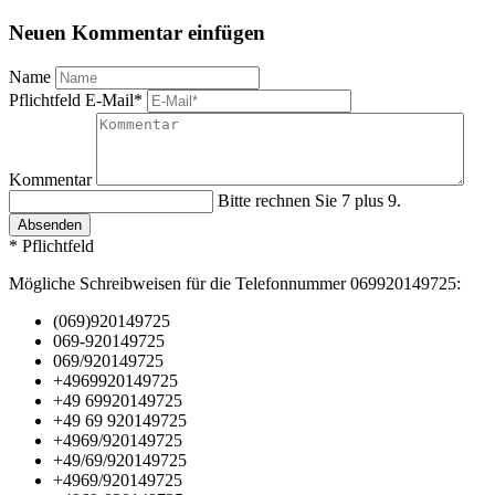
Neuen Kommentar einfügen
Name
Pflichtfeld
E-Mail
*
Kommentar
Bitte rechnen Sie 7 plus 9.
Absenden
* Pflichtfeld
Mögliche Schreibweisen für die Telefonnummer 069920149725:
(069)920149725
069-920149725
069/920149725
+4969920149725
+49 69920149725
+49 69 920149725
+4969/920149725
+49/69/920149725
+4969/920149725