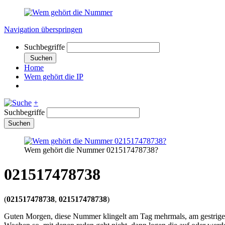
Navigation überspringen
Suchbegriffe
Suchen
Home
Wem gehört die IP
+
Suchbegriffe
Suchen
Wem gehört die Nummer 021517478738?
021517478738
(
021517478738
,
021517478738
)
Guten Morgen, diese Nummer klingelt am Tag mehrmals, am gestrigen 