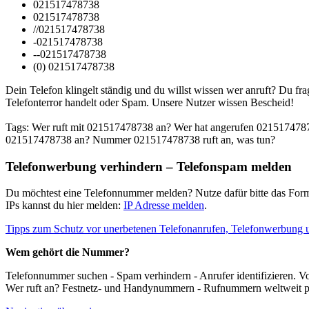
021517478738
021517478738
//021517478738
-021517478738
--021517478738
(0) 021517478738
Dein Telefon klingelt ständig und du willst wissen wer anruft? Du fr
Telefonterror handelt oder Spam. Unsere Nutzer wissen Bescheid!
Tags: Wer ruft mit 021517478738 an? Wer hat angerufen 02151747
021517478738 an? Nummer 021517478738 ruft an, was tun?
Telefonwerbung verhindern – Telefonspam melden
Du möchtest eine Telefonnummer melden? Nutze dafür bitte das Form
IPs kannst du hier melden:
IP Adresse melden
.
Tipps zum Schutz vor unerbetenen Telefonanrufen, Telefonwerbung 
Wem gehört die Nummer?
Telefonnummer suchen - Spam verhindern - Anrufer identifizieren.
Wer ruft an? Festnetz- und Handynummern - Rufnummern weltweit p