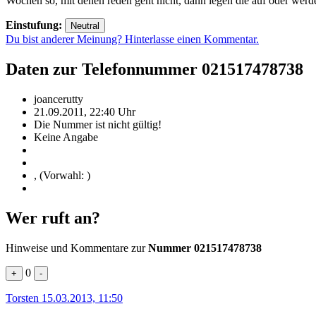
Wochen so, mit denen reden geht nicht, dann legen die auf oder wer
Einstufung:
Neutral
Du bist anderer Meinung? Hinterlasse einen Kommentar.
Daten zur Telefonnummer 021517478738
joancerutty
21.09.2011, 22:40 Uhr
Die Nummer ist nicht gültig!
Keine Angabe
, (Vorwahl: )
Wer ruft an?
Hinweise und Kommentare zur
Nummer 021517478738
0
+
-
Torsten
15.03.2013, 11:50