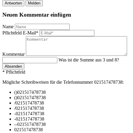
Antworten
Melden
Neuen Kommentar einfügen
Name
Pflichtfeld
E-Mail
*
Kommentar
Was ist die Summe aus 3 und 8?
Absenden
* Pflichtfeld
Mögliche Schreibweisen für die Telefonnummer 021517478738:
()021517478738
()021517478738
/021517478738
/021517478738
-021517478738
-021517478738
--021517478738
021517478738