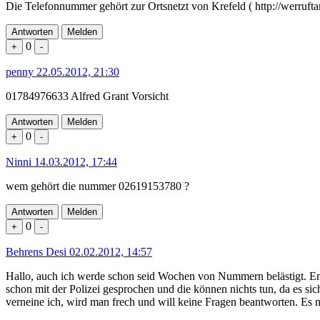
Die Telefonnummer gehört zur Ortsnetzt von Krefeld ( http://werrufta
Antworten
Melden
0
+
-
penny
22.05.2012, 21:30
01784976633 Alfred Grant Vorsicht
Antworten
Melden
0
+
-
Ninni
14.03.2012, 17:44
wem gehört die nummer 02619153780 ?
Antworten
Melden
0
+
-
Behrens Desi
02.02.2012, 14:57
Hallo, auch ich werde schon seid Wochen von Nummern belästigt. Ent
schon mit der Polizei gesprochen und die können nichts tun, da es s
verneine ich, wird man frech und will keine Fragen beantworten. Es 